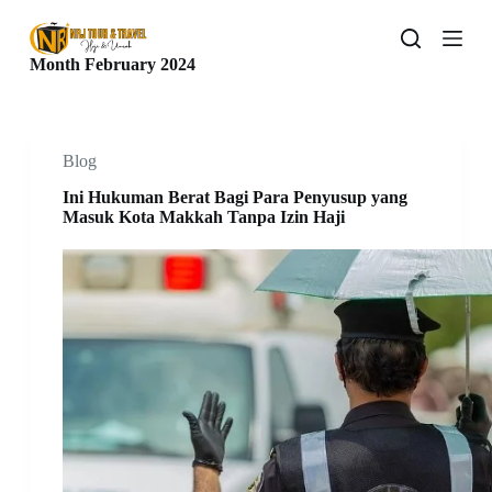
S
k
i
Month
February 2024
p
t
o
c
o
Blog
n
Ini Hukuman Berat Bagi Para Penyusup yang
t
Masuk Kota Makkah Tanpa Izin Haji
e
n
t